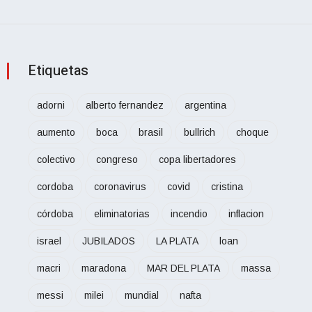
Etiquetas
adorni
alberto fernandez
argentina
aumento
boca
brasil
bullrich
choque
colectivo
congreso
copa libertadores
cordoba
coronavirus
covid
cristina
córdoba
eliminatorias
incendio
inflacion
israel
JUBILADOS
LA PLATA
loan
macri
maradona
MAR DEL PLATA
massa
messi
milei
mundial
nafta