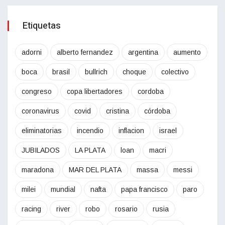
Etiquetas
adorni
alberto fernandez
argentina
aumento
boca
brasil
bullrich
choque
colectivo
congreso
copa libertadores
cordoba
coronavirus
covid
cristina
córdoba
eliminatorias
incendio
inflacion
israel
JUBILADOS
LA PLATA
loan
macri
maradona
MAR DEL PLATA
massa
messi
milei
mundial
nafta
papa francisco
paro
racing
river
robo
rosario
rusia