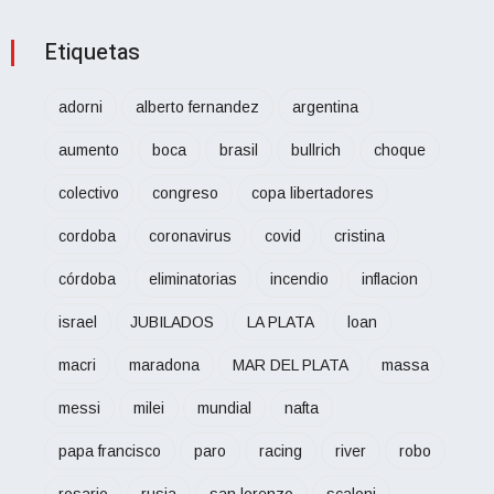
Etiquetas
adorni
alberto fernandez
argentina
aumento
boca
brasil
bullrich
choque
colectivo
congreso
copa libertadores
cordoba
coronavirus
covid
cristina
córdoba
eliminatorias
incendio
inflacion
israel
JUBILADOS
LA PLATA
loan
macri
maradona
MAR DEL PLATA
massa
messi
milei
mundial
nafta
papa francisco
paro
racing
river
robo