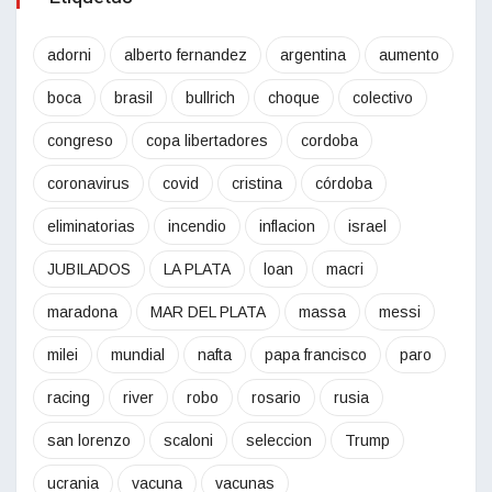
adorni
alberto fernandez
argentina
aumento
boca
brasil
bullrich
choque
colectivo
congreso
copa libertadores
cordoba
coronavirus
covid
cristina
córdoba
eliminatorias
incendio
inflacion
israel
JUBILADOS
LA PLATA
loan
macri
maradona
MAR DEL PLATA
massa
messi
milei
mundial
nafta
papa francisco
paro
racing
river
robo
rosario
rusia
san lorenzo
scaloni
seleccion
Trump
ucrania
vacuna
vacunas