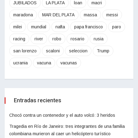
JUBILADOS
LA PLATA
loan
macri
maradona
MAR DEL PLATA
massa
messi
milei
mundial
nafta
papa francisco
paro
racing
river
robo
rosario
rusia
san lorenzo
scaloni
seleccion
Trump
ucrania
vacuna
vacunas
Entradas recientes
Chocó contra un contenedor y el auto volcó: 3 heridos
Tragedia en Río de Janeiro: tres integrantes de una familia
colombiana murieron al caer un helicóptero turístico