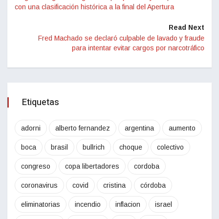
con una clasificación histórica a la final del Apertura
Read Next
Fred Machado se declaró culpable de lavado y fraude
para intentar evitar cargos por narcotráfico
Etiquetas
adorni
alberto fernandez
argentina
aumento
boca
brasil
bullrich
choque
colectivo
congreso
copa libertadores
cordoba
coronavirus
covid
cristina
córdoba
eliminatorias
incendio
inflacion
israel