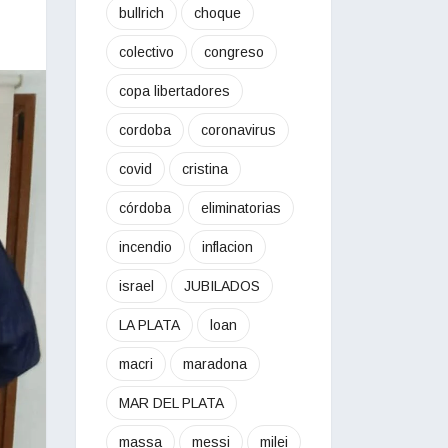
bullrich
choque
colectivo
congreso
copa libertadores
cordoba
coronavirus
covid
cristina
córdoba
eliminatorias
incendio
inflacion
israel
JUBILADOS
LA PLATA
loan
macri
maradona
MAR DEL PLATA
massa
messi
milei