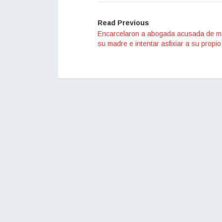
Read Previous
Encarcelaron a abogada acusada de m
su madre e intentar asfixiar a su propio 