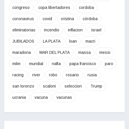
congreso
copa libertadores
cordoba
coronavirus
covid
cristina
córdoba
eliminatorias
incendio
inflacion
israel
JUBILADOS
LA PLATA
loan
macri
maradona
MAR DEL PLATA
massa
messi
milei
mundial
nafta
papa francisco
paro
racing
river
robo
rosario
rusia
san lorenzo
scaloni
seleccion
Trump
ucrania
vacuna
vacunas