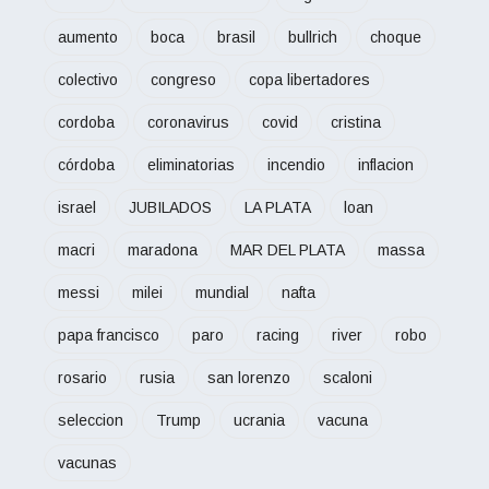
aumento
boca
brasil
bullrich
choque
colectivo
congreso
copa libertadores
cordoba
coronavirus
covid
cristina
córdoba
eliminatorias
incendio
inflacion
israel
JUBILADOS
LA PLATA
loan
macri
maradona
MAR DEL PLATA
massa
messi
milei
mundial
nafta
papa francisco
paro
racing
river
robo
rosario
rusia
san lorenzo
scaloni
seleccion
Trump
ucrania
vacuna
vacunas