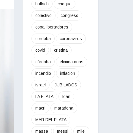
bullrich
choque
colectivo
congreso
copa libertadores
cordoba
coronavirus
covid
cristina
córdoba
eliminatorias
incendio
inflacion
israel
JUBILADOS
LA PLATA
loan
macri
maradona
MAR DEL PLATA
massa
messi
milei