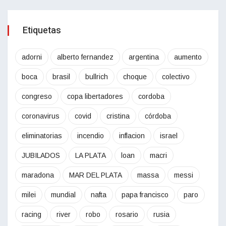
Etiquetas
adorni
alberto fernandez
argentina
aumento
boca
brasil
bullrich
choque
colectivo
congreso
copa libertadores
cordoba
coronavirus
covid
cristina
córdoba
eliminatorias
incendio
inflacion
israel
JUBILADOS
LA PLATA
loan
macri
maradona
MAR DEL PLATA
massa
messi
milei
mundial
nafta
papa francisco
paro
racing
river
robo
rosario
rusia