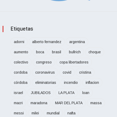
Etiquetas
adorni
alberto fernandez
argentina
aumento
boca
brasil
bullrich
choque
colectivo
congreso
copa libertadores
cordoba
coronavirus
covid
cristina
córdoba
eliminatorias
incendio
inflacion
israel
JUBILADOS
LA PLATA
loan
macri
maradona
MAR DEL PLATA
massa
messi
milei
mundial
nafta