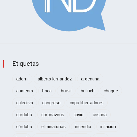
Etiquetas
adorni
alberto fernandez
argentina
aumento
boca
brasil
bullrich
choque
colectivo
congreso
copa libertadores
cordoba
coronavirus
covid
cristina
córdoba
eliminatorias
incendio
inflacion