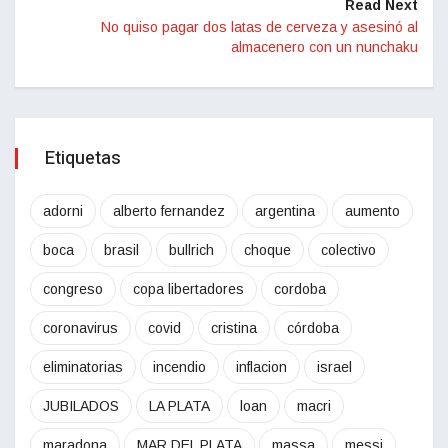
Read Next
No quiso pagar dos latas de cerveza y asesinó al
almacenero con un nunchaku
Etiquetas
adorni
alberto fernandez
argentina
aumento
boca
brasil
bullrich
choque
colectivo
congreso
copa libertadores
cordoba
coronavirus
covid
cristina
córdoba
eliminatorias
incendio
inflacion
israel
JUBILADOS
LA PLATA
loan
macri
maradona
MAR DEL PLATA
massa
messi