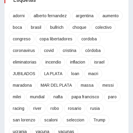
Etiquetas
adorni
alberto fernandez
argentina
aumento
boca
brasil
bullrich
choque
colectivo
congreso
copa libertadores
cordoba
coronavirus
covid
cristina
córdoba
eliminatorias
incendio
inflacion
israel
JUBILADOS
LA PLATA
loan
macri
maradona
MAR DEL PLATA
massa
messi
milei
mundial
nafta
papa francisco
paro
racing
river
robo
rosario
rusia
san lorenzo
scaloni
seleccion
Trump
ucrania
vacuna
vacunas