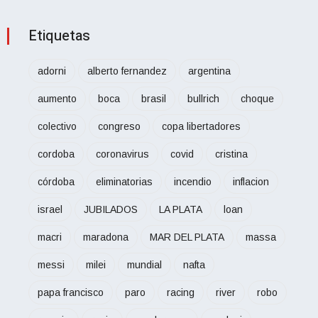
Etiquetas
adorni
alberto fernandez
argentina
aumento
boca
brasil
bullrich
choque
colectivo
congreso
copa libertadores
cordoba
coronavirus
covid
cristina
córdoba
eliminatorias
incendio
inflacion
israel
JUBILADOS
LA PLATA
loan
macri
maradona
MAR DEL PLATA
massa
messi
milei
mundial
nafta
papa francisco
paro
racing
river
robo