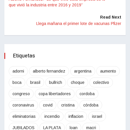
que vivió la industria entre 2016 y 2019”
Read Next
Llega mañana el primer lote de vacunas Pfizer
Etiquetas
adorni
alberto fernandez
argentina
aumento
boca
brasil
bullrich
choque
colectivo
congreso
copa libertadores
cordoba
coronavirus
covid
cristina
córdoba
eliminatorias
incendio
inflacion
israel
JUBILADOS
LA PLATA
loan
macri