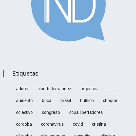
Etiquetas
adorni
alberto fernandez
argentina
aumento
boca
brasil
bullrich
choque
colectivo
congreso
copa libertadores
cordoba
coronavirus
covid
cristina