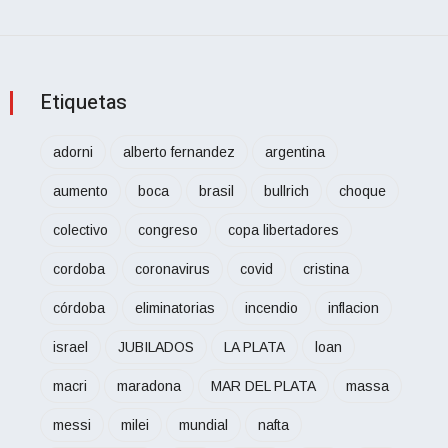
Etiquetas
adorni
alberto fernandez
argentina
aumento
boca
brasil
bullrich
choque
colectivo
congreso
copa libertadores
cordoba
coronavirus
covid
cristina
córdoba
eliminatorias
incendio
inflacion
israel
JUBILADOS
LA PLATA
loan
macri
maradona
MAR DEL PLATA
massa
messi
milei
mundial
nafta