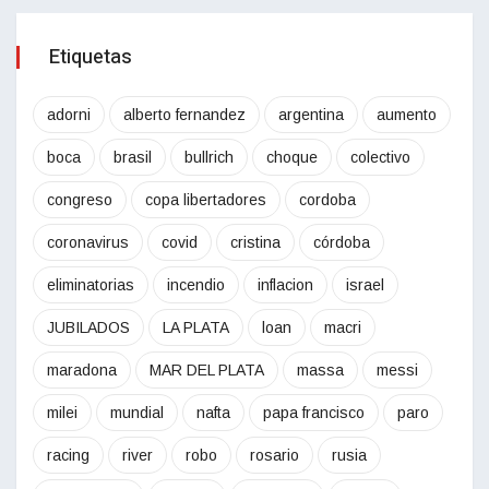
Etiquetas
adorni
alberto fernandez
argentina
aumento
boca
brasil
bullrich
choque
colectivo
congreso
copa libertadores
cordoba
coronavirus
covid
cristina
córdoba
eliminatorias
incendio
inflacion
israel
JUBILADOS
LA PLATA
loan
macri
maradona
MAR DEL PLATA
massa
messi
milei
mundial
nafta
papa francisco
paro
racing
river
robo
rosario
rusia