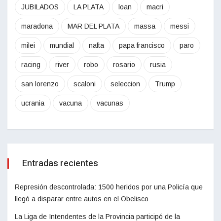
JUBILADOS
LA PLATA
loan
macri
maradona
MAR DEL PLATA
massa
messi
milei
mundial
nafta
papa francisco
paro
racing
river
robo
rosario
rusia
san lorenzo
scaloni
seleccion
Trump
ucrania
vacuna
vacunas
Entradas recientes
Represión descontrolada: 1500 heridos por una Policía que
llegó a disparar entre autos en el Obelisco
La Liga de Intendentes de la Provincia participó de la