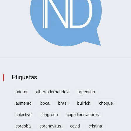
Etiquetas
adorni
alberto fernandez
argentina
aumento
boca
brasil
bullrich
choque
colectivo
congreso
copa libertadores
cordoba
coronavirus
covid
cristina