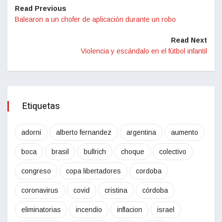
Read Previous
Balearon a un chofer de aplicación durante un robo
Read Next
Violencia y escándalo en el fútbol infantil
Etiquetas
adorni
alberto fernandez
argentina
aumento
boca
brasil
bullrich
choque
colectivo
congreso
copa libertadores
cordoba
coronavirus
covid
cristina
córdoba
eliminatorias
incendio
inflacion
israel