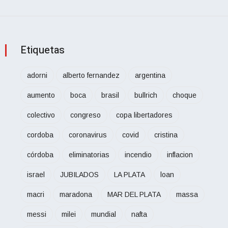
Etiquetas
adorni
alberto fernandez
argentina
aumento
boca
brasil
bullrich
choque
colectivo
congreso
copa libertadores
cordoba
coronavirus
covid
cristina
córdoba
eliminatorias
incendio
inflacion
israel
JUBILADOS
LA PLATA
loan
macri
maradona
MAR DEL PLATA
massa
messi
milei
mundial
nafta