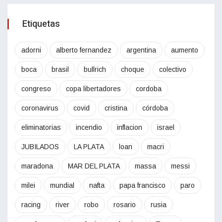
Etiquetas
adorni
alberto fernandez
argentina
aumento
boca
brasil
bullrich
choque
colectivo
congreso
copa libertadores
cordoba
coronavirus
covid
cristina
córdoba
eliminatorias
incendio
inflacion
israel
JUBILADOS
LA PLATA
loan
macri
maradona
MAR DEL PLATA
massa
messi
milei
mundial
nafta
papa francisco
paro
racing
river
robo
rosario
rusia