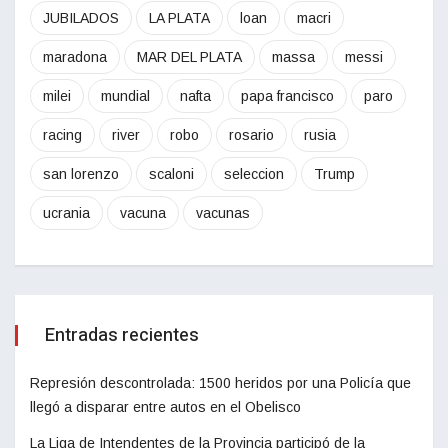
JUBILADOS
LA PLATA
loan
macri
maradona
MAR DEL PLATA
massa
messi
milei
mundial
nafta
papa francisco
paro
racing
river
robo
rosario
rusia
san lorenzo
scaloni
seleccion
Trump
ucrania
vacuna
vacunas
Entradas recientes
Represión descontrolada: 1500 heridos por una Policía que
llegó a disparar entre autos en el Obelisco
La Liga de Intendentes de la Provincia participó de la