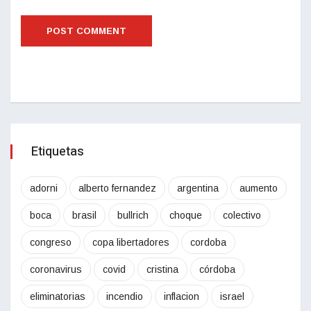
Etiquetas
adorni
alberto fernandez
argentina
aumento
boca
brasil
bullrich
choque
colectivo
congreso
copa libertadores
cordoba
coronavirus
covid
cristina
córdoba
eliminatorias
incendio
inflacion
israel