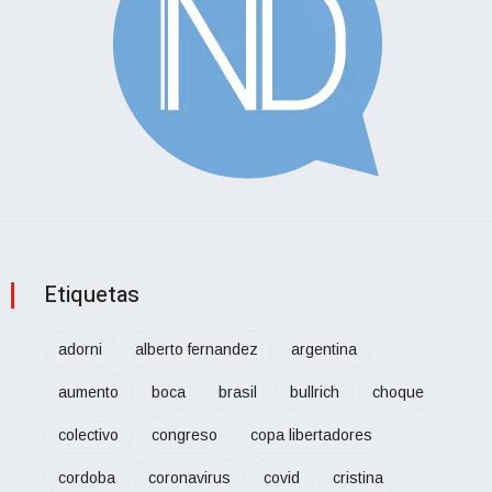
Etiquetas
adorni
alberto fernandez
argentina
aumento
boca
brasil
bullrich
choque
colectivo
congreso
copa libertadores
cordoba
coronavirus
covid
cristina