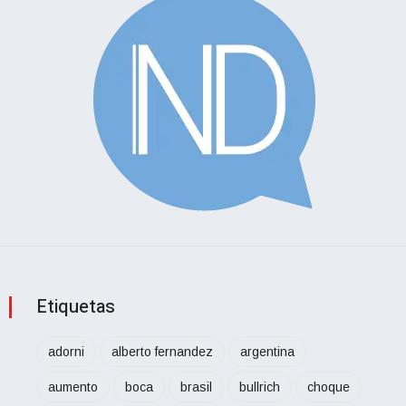
Etiquetas
adorni
alberto fernandez
argentina
aumento
boca
brasil
bullrich
choque