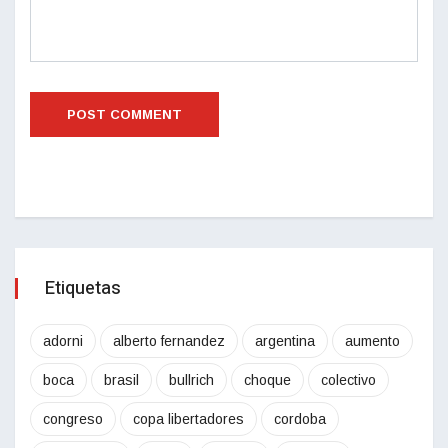
Etiquetas
adorni
alberto fernandez
argentina
aumento
boca
brasil
bullrich
choque
colectivo
congreso
copa libertadores
cordoba