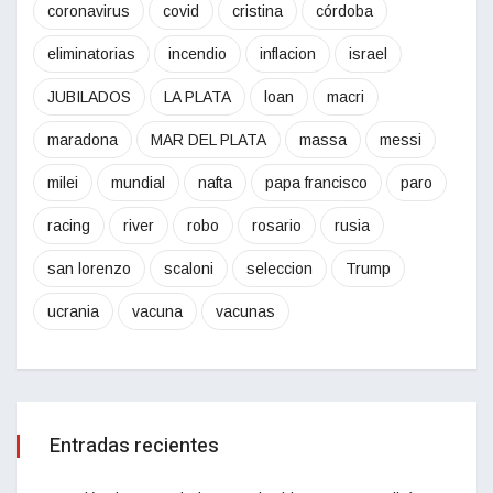
coronavirus
covid
cristina
córdoba
eliminatorias
incendio
inflacion
israel
JUBILADOS
LA PLATA
loan
macri
maradona
MAR DEL PLATA
massa
messi
milei
mundial
nafta
papa francisco
paro
racing
river
robo
rosario
rusia
san lorenzo
scaloni
seleccion
Trump
ucrania
vacuna
vacunas
Entradas recientes