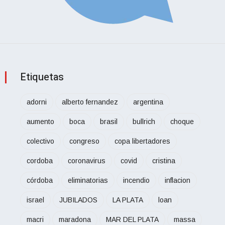
Etiquetas
adorni
alberto fernandez
argentina
aumento
boca
brasil
bullrich
choque
colectivo
congreso
copa libertadores
cordoba
coronavirus
covid
cristina
córdoba
eliminatorias
incendio
inflacion
israel
JUBILADOS
LA PLATA
loan
macri
maradona
MAR DEL PLATA
massa