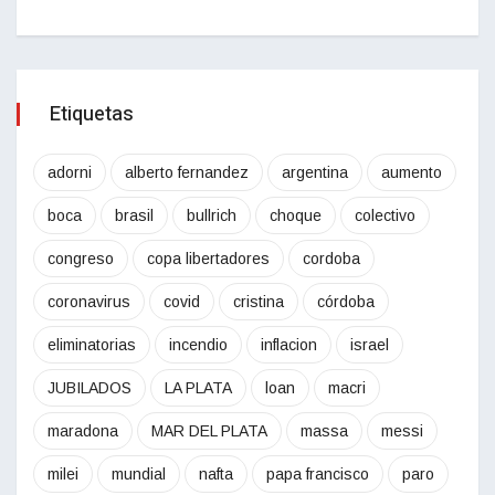
Etiquetas
adorni
alberto fernandez
argentina
aumento
boca
brasil
bullrich
choque
colectivo
congreso
copa libertadores
cordoba
coronavirus
covid
cristina
córdoba
eliminatorias
incendio
inflacion
israel
JUBILADOS
LA PLATA
loan
macri
maradona
MAR DEL PLATA
massa
messi
milei
mundial
nafta
papa francisco
paro