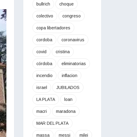
bullrich
choque
colectivo
congreso
copa libertadores
cordoba
coronavirus
covid
cristina
córdoba
eliminatorias
incendio
inflacion
israel
JUBILADOS
LA PLATA
loan
macri
maradona
MAR DEL PLATA
massa
messi
milei