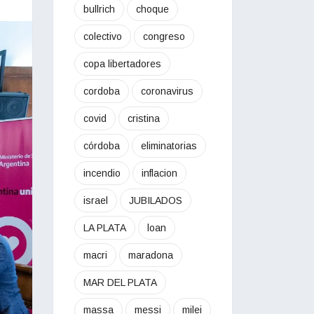
bullrich
choque
colectivo
congreso
copa libertadores
cordoba
coronavirus
covid
cristina
córdoba
eliminatorias
incendio
inflacion
israel
JUBILADOS
LA PLATA
loan
macri
maradona
MAR DEL PLATA
massa
messi
milei