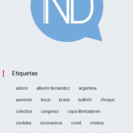
Etiquetas
adorni
alberto fernandez
argentina
aumento
boca
brasil
bullrich
choque
colectivo
congreso
copa libertadores
cordoba
coronavirus
covid
cristina