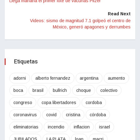
Llega mañana el primer lote de vacunas Pfizer
Read Next
Videos: sismo de magnitud 7.1 golpeó el centro de
México, generó apagones y derrumbes
Etiquetas
adorni
alberto fernandez
argentina
aumento
boca
brasil
bullrich
choque
colectivo
congreso
copa libertadores
cordoba
coronavirus
covid
cristina
córdoba
eliminatorias
incendio
inflacion
israel
JUBILADOS
LA PLATA
loan
macri