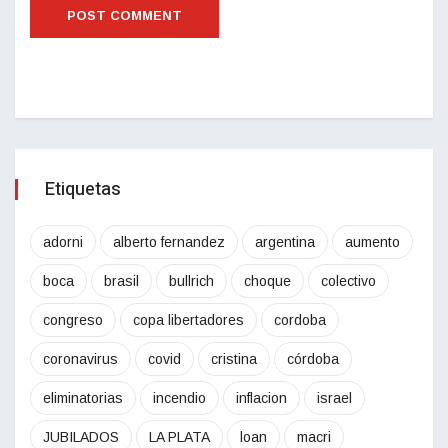
Etiquetas
adorni
alberto fernandez
argentina
aumento
boca
brasil
bullrich
choque
colectivo
congreso
copa libertadores
cordoba
coronavirus
covid
cristina
córdoba
eliminatorias
incendio
inflacion
israel
JUBILADOS
LA PLATA
loan
macri