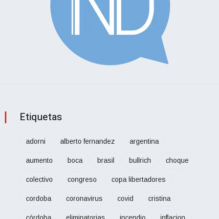
Etiquetas
adorni
alberto fernandez
argentina
aumento
boca
brasil
bullrich
choque
colectivo
congreso
copa libertadores
cordoba
coronavirus
covid
cristina
córdoba
eliminatorias
incendio
inflacion