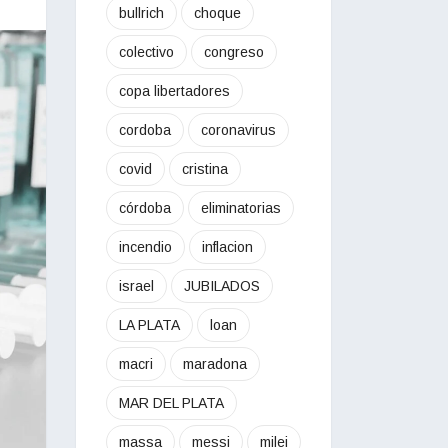
bullrich
choque
colectivo
congreso
copa libertadores
cordoba
coronavirus
covid
cristina
córdoba
eliminatorias
incendio
inflacion
israel
JUBILADOS
LA PLATA
loan
macri
maradona
MAR DEL PLATA
massa
messi
milei