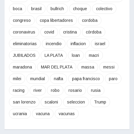
boca
brasil
bullrich
choque
colectivo
congreso
copa libertadores
cordoba
coronavirus
covid
cristina
córdoba
eliminatorias
incendio
inflacion
israel
JUBILADOS
LA PLATA
loan
macri
maradona
MAR DEL PLATA
massa
messi
milei
mundial
nafta
papa francisco
paro
racing
river
robo
rosario
rusia
san lorenzo
scaloni
seleccion
Trump
ucrania
vacuna
vacunas