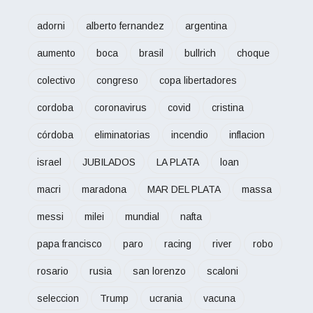
adorni
alberto fernandez
argentina
aumento
boca
brasil
bullrich
choque
colectivo
congreso
copa libertadores
cordoba
coronavirus
covid
cristina
córdoba
eliminatorias
incendio
inflacion
israel
JUBILADOS
LA PLATA
loan
macri
maradona
MAR DEL PLATA
massa
messi
milei
mundial
nafta
papa francisco
paro
racing
river
robo
rosario
rusia
san lorenzo
scaloni
seleccion
Trump
ucrania
vacuna