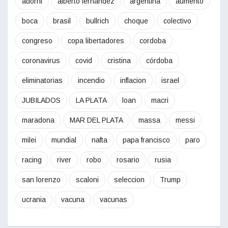
adorni
alberto fernandez
argentina
aumento
boca
brasil
bullrich
choque
colectivo
congreso
copa libertadores
cordoba
coronavirus
covid
cristina
córdoba
eliminatorias
incendio
inflacion
israel
JUBILADOS
LA PLATA
loan
macri
maradona
MAR DEL PLATA
massa
messi
milei
mundial
nafta
papa francisco
paro
racing
river
robo
rosario
rusia
san lorenzo
scaloni
seleccion
Trump
ucrania
vacuna
vacunas