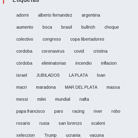
adorni
alberto fernandez
argentina
aumento
boca
brasil
bullrich
choque
colectivo
congreso
copa libertadores
cordoba
coronavirus
covid
cristina
córdoba
eliminatorias
incendio
inflacion
israel
JUBILADOS
LA PLATA
loan
macri
maradona
MAR DEL PLATA
massa
messi
milei
mundial
nafta
papa francisco
paro
racing
river
robo
rosario
rusia
san lorenzo
scaloni
seleccion
Trump
ucrania
vacuna