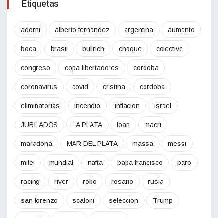
Etiquetas
adorni
alberto fernandez
argentina
aumento
boca
brasil
bullrich
choque
colectivo
congreso
copa libertadores
cordoba
coronavirus
covid
cristina
córdoba
eliminatorias
incendio
inflacion
israel
JUBILADOS
LA PLATA
loan
macri
maradona
MAR DEL PLATA
massa
messi
milei
mundial
nafta
papa francisco
paro
racing
river
robo
rosario
rusia
san lorenzo
scaloni
seleccion
Trump