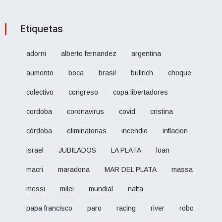
Etiquetas
adorni
alberto fernandez
argentina
aumento
boca
brasil
bullrich
choque
colectivo
congreso
copa libertadores
cordoba
coronavirus
covid
cristina
córdoba
eliminatorias
incendio
inflacion
israel
JUBILADOS
LA PLATA
loan
macri
maradona
MAR DEL PLATA
massa
messi
milei
mundial
nafta
papa francisco
paro
racing
river
robo