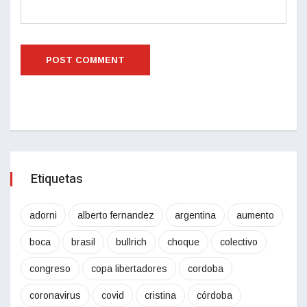
Etiquetas
adorni
alberto fernandez
argentina
aumento
boca
brasil
bullrich
choque
colectivo
congreso
copa libertadores
cordoba
coronavirus
covid
cristina
córdoba