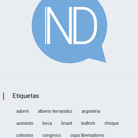
Etiquetas
adorni
alberto fernandez
argentina
aumento
boca
brasil
bullrich
choque
colectivo
congreso
copa libertadores