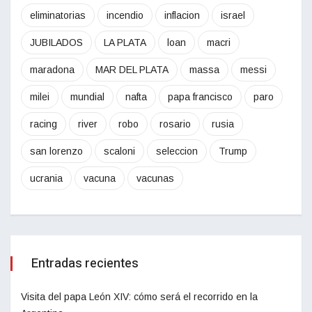
eliminatorias
incendio
inflacion
israel
JUBILADOS
LA PLATA
loan
macri
maradona
MAR DEL PLATA
massa
messi
milei
mundial
nafta
papa francisco
paro
racing
river
robo
rosario
rusia
san lorenzo
scaloni
seleccion
Trump
ucrania
vacuna
vacunas
Entradas recientes
Visita del papa León XIV: cómo será el recorrido en la