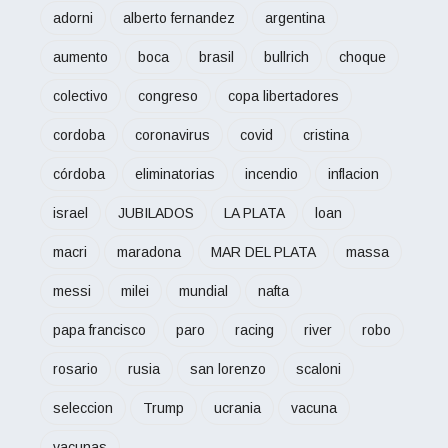
adorni
alberto fernandez
argentina
aumento
boca
brasil
bullrich
choque
colectivo
congreso
copa libertadores
cordoba
coronavirus
covid
cristina
córdoba
eliminatorias
incendio
inflacion
israel
JUBILADOS
LA PLATA
loan
macri
maradona
MAR DEL PLATA
massa
messi
milei
mundial
nafta
papa francisco
paro
racing
river
robo
rosario
rusia
san lorenzo
scaloni
seleccion
Trump
ucrania
vacuna
vacunas