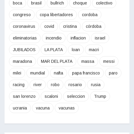
boca
brasil
bullrich
choque
colectivo
congreso
copa libertadores
cordoba
coronavirus
covid
cristina
córdoba
eliminatorias
incendio
inflacion
israel
JUBILADOS
LA PLATA
loan
macri
maradona
MAR DEL PLATA
massa
messi
milei
mundial
nafta
papa francisco
paro
racing
river
robo
rosario
rusia
san lorenzo
scaloni
seleccion
Trump
ucrania
vacuna
vacunas