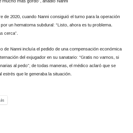
ele mucho más gordo”, añadió Nanni
e de 2020, cuando Nanni consiguió el turno para la operación
 por un hematoma subdural: “Listo, ahora es tu problema.
ás cerca”.
o de Nanni incluía el pedido de una compensación económica
ternación del exjugador en su sanatario: “Gratis no vamos, si
narias al pedo”; de todas maneras, el médico aclaró que se
al estrés que le generaba la situación.
ás