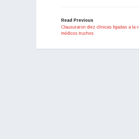
Read Previous
Clausuraron diez clínicas ligadas a la 
médicos truchos