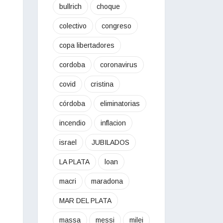
bullrich
choque
colectivo
congreso
copa libertadores
cordoba
coronavirus
covid
cristina
córdoba
eliminatorias
incendio
inflacion
israel
JUBILADOS
LA PLATA
loan
macri
maradona
MAR DEL PLATA
massa
messi
milei