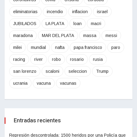
eliminatorias
incendio
inflacion
israel
JUBILADOS
LA PLATA
loan
macri
maradona
MAR DEL PLATA
massa
messi
milei
mundial
nafta
papa francisco
paro
racing
river
robo
rosario
rusia
san lorenzo
scaloni
seleccion
Trump
ucrania
vacuna
vacunas
Entradas recientes
Represión descontrolada: 1500 heridos por una Policía que