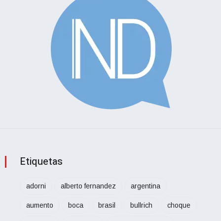
Etiquetas
adorni
alberto fernandez
argentina
aumento
boca
brasil
bullrich
choque