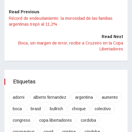
Read Previous
Récord de endeudamiento: la morosidad de las familias
argentinas trepó al 11,2%
Read Next
Boca, sin margen de error, recibe a Cruzeiro en la Copa
Libertadores
Etiquetas
adorni
alberto fernandez
argentina
aumento
boca
brasil
bullrich
choque
colectivo
congreso
copa libertadores
cordoba
coronavirus
covid
cristina
córdoba