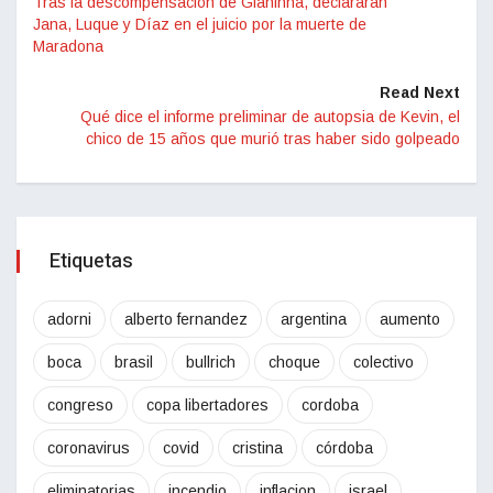
Tras la descompensación de Gianinna, declararán
Jana, Luque y Díaz en el juicio por la muerte de
Maradona
Read Next
Qué dice el informe preliminar de autopsia de Kevin, el
chico de 15 años que murió tras haber sido golpeado
Etiquetas
adorni
alberto fernandez
argentina
aumento
boca
brasil
bullrich
choque
colectivo
congreso
copa libertadores
cordoba
coronavirus
covid
cristina
córdoba
eliminatorias
incendio
inflacion
israel