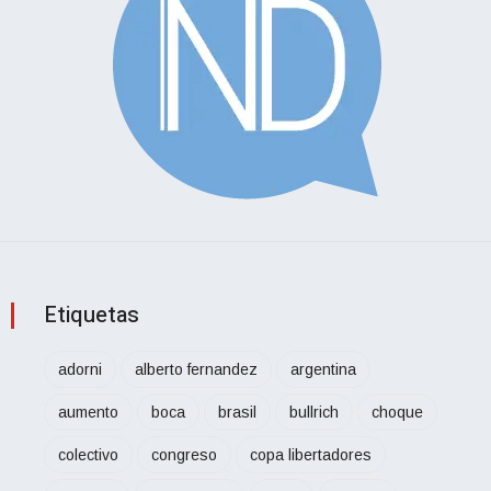
Etiquetas
adorni
alberto fernandez
argentina
aumento
boca
brasil
bullrich
choque
colectivo
congreso
copa libertadores