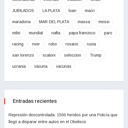
JUBILADOS
LA PLATA
loan
macri
maradona
MAR DEL PLATA
massa
messi
milei
mundial
nafta
papa francisco
paro
racing
river
robo
rosario
rusia
san lorenzo
scaloni
seleccion
Trump
ucrania
vacuna
vacunas
Entradas recientes
Represión descontrolada: 1500 heridos por una Policía que
llegó a disparar entre autos en el Obelisco