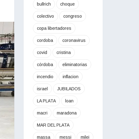
bullrich
choque
colectivo
congreso
copa libertadores
cordoba
coronavirus
covid
cristina
córdoba
eliminatorias
incendio
inflacion
israel
JUBILADOS
LA PLATA
loan
macri
maradona
MAR DEL PLATA
massa
messi
milei