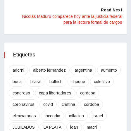
Read Next
Nicolás Maduro comparece hoy ante la justicia federal
para la lectura formal de cargos
Etiquetas
adorni
alberto fernandez
argentina
aumento
boca
brasil
bullrich
choque
colectivo
congreso
copa libertadores
cordoba
coronavirus
covid
cristina
córdoba
eliminatorias
incendio
inflacion
israel
JUBILADOS
LA PLATA
loan
macri