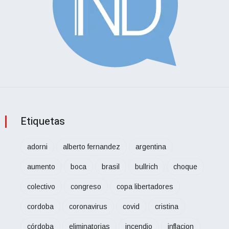
Etiquetas
adorni
alberto fernandez
argentina
aumento
boca
brasil
bullrich
choque
colectivo
congreso
copa libertadores
cordoba
coronavirus
covid
cristina
córdoba
eliminatorias
incendio
inflacion