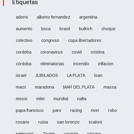
Etiquetas
adorni
alberto fernandez
argentina
aumento
boca
brasil
bullrich
choque
colectivo
congreso
copa libertadores
cordoba
coronavirus
covid
cristina
córdoba
eliminatorias
incendio
inflacion
israel
JUBILADOS
LA PLATA
loan
macri
maradona
MAR DEL PLATA
massa
messi
milei
mundial
nafta
papa francisco
paro
racing
river
robo
rosario
rusia
san lorenzo
scaloni
seleccion
Trump
ucrania
vacuna