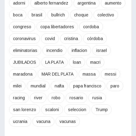
adorni
alberto fernandez
argentina
aumento
boca
brasil
bullrich
choque
colectivo
congreso
copa libertadores
cordoba
coronavirus
covid
cristina
córdoba
eliminatorias
incendio
inflacion
israel
JUBILADOS
LA PLATA
loan
macri
maradona
MAR DEL PLATA
massa
messi
milei
mundial
nafta
papa francisco
paro
racing
river
robo
rosario
rusia
san lorenzo
scaloni
seleccion
Trump
ucrania
vacuna
vacunas