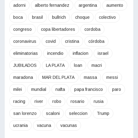
adorni
alberto fernandez
argentina
aumento
boca
brasil
bullrich
choque
colectivo
congreso
copa libertadores
cordoba
coronavirus
covid
cristina
córdoba
eliminatorias
incendio
inflacion
israel
JUBILADOS
LA PLATA
loan
macri
maradona
MAR DEL PLATA
massa
messi
milei
mundial
nafta
papa francisco
paro
racing
river
robo
rosario
rusia
san lorenzo
scaloni
seleccion
Trump
ucrania
vacuna
vacunas