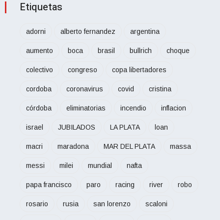
Etiquetas
adorni
alberto fernandez
argentina
aumento
boca
brasil
bullrich
choque
colectivo
congreso
copa libertadores
cordoba
coronavirus
covid
cristina
córdoba
eliminatorias
incendio
inflacion
israel
JUBILADOS
LA PLATA
loan
macri
maradona
MAR DEL PLATA
massa
messi
milei
mundial
nafta
papa francisco
paro
racing
river
robo
rosario
rusia
san lorenzo
scaloni