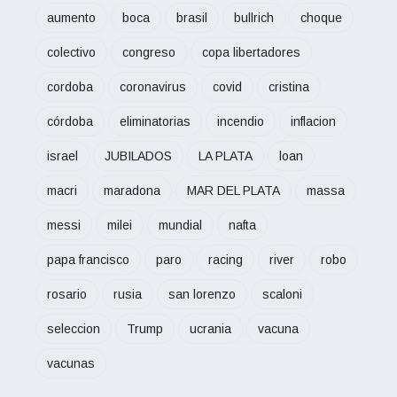
aumento
boca
brasil
bullrich
choque
colectivo
congreso
copa libertadores
cordoba
coronavirus
covid
cristina
córdoba
eliminatorias
incendio
inflacion
israel
JUBILADOS
LA PLATA
loan
macri
maradona
MAR DEL PLATA
massa
messi
milei
mundial
nafta
papa francisco
paro
racing
river
robo
rosario
rusia
san lorenzo
scaloni
seleccion
Trump
ucrania
vacuna
vacunas