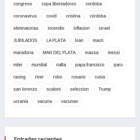
congreso
copa libertadores
cordoba
coronavirus
covid
cristina
córdoba
eliminatorias
incendio
inflacion
israel
JUBILADOS
LA PLATA
loan
macri
maradona
MAR DEL PLATA
massa
messi
milei
mundial
nafta
papa francisco
paro
racing
river
robo
rosario
rusia
san lorenzo
scaloni
seleccion
Trump
ucrania
vacuna
vacunas
Entradas recientes