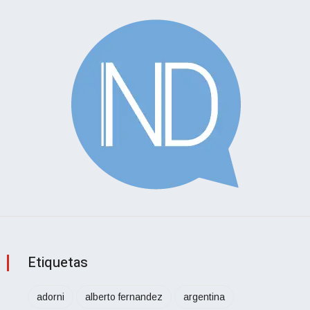
Etiquetas
adorni
alberto fernandez
argentina