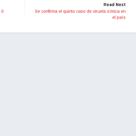
Read Next
 0
Se confirma el quinto caso de viruela símica en
el país