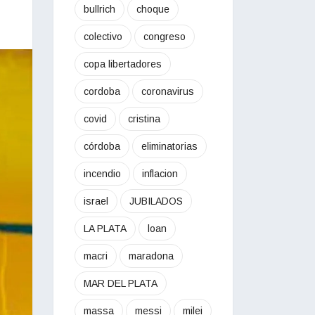
bullrich
choque
colectivo
congreso
copa libertadores
cordoba
coronavirus
covid
cristina
córdoba
eliminatorias
incendio
inflacion
israel
JUBILADOS
LA PLATA
loan
macri
maradona
MAR DEL PLATA
massa
messi
milei