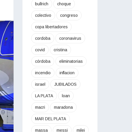
bullrich
choque
colectivo
congreso
copa libertadores
cordoba
coronavirus
covid
cristina
córdoba
eliminatorias
incendio
inflacion
israel
JUBILADOS
LA PLATA
loan
macri
maradona
MAR DEL PLATA
massa
messi
milei