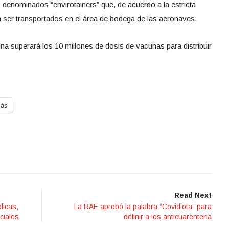
enominados “envirotainers” que, de acuerdo a la estricta
en ser transportados en el área de bodega de las aeronaves.
a superará los 10 millones de dosis de vacunas para distribuir
ás
Read Next
licas,
La RAE aprobó la palabra “Covidiota” para
ciales
definir a los anticuarentena