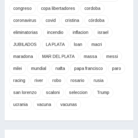
congreso
copa libertadores
cordoba
coronavirus
covid
cristina
córdoba
eliminatorias
incendio
inflacion
israel
JUBILADOS
LA PLATA
loan
macri
maradona
MAR DEL PLATA
massa
messi
milei
mundial
nafta
papa francisco
paro
racing
river
robo
rosario
rusia
san lorenzo
scaloni
seleccion
Trump
ucrania
vacuna
vacunas