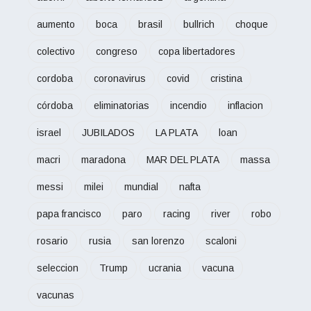
aumento
boca
brasil
bullrich
choque
colectivo
congreso
copa libertadores
cordoba
coronavirus
covid
cristina
córdoba
eliminatorias
incendio
inflacion
israel
JUBILADOS
LA PLATA
loan
macri
maradona
MAR DEL PLATA
massa
messi
milei
mundial
nafta
papa francisco
paro
racing
river
robo
rosario
rusia
san lorenzo
scaloni
seleccion
Trump
ucrania
vacuna
vacunas