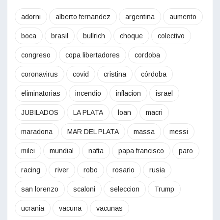
adorni
alberto fernandez
argentina
aumento
boca
brasil
bullrich
choque
colectivo
congreso
copa libertadores
cordoba
coronavirus
covid
cristina
córdoba
eliminatorias
incendio
inflacion
israel
JUBILADOS
LA PLATA
loan
macri
maradona
MAR DEL PLATA
massa
messi
milei
mundial
nafta
papa francisco
paro
racing
river
robo
rosario
rusia
san lorenzo
scaloni
seleccion
Trump
ucrania
vacuna
vacunas