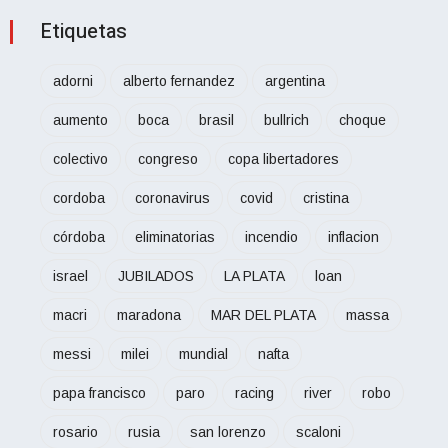
Etiquetas
adorni
alberto fernandez
argentina
aumento
boca
brasil
bullrich
choque
colectivo
congreso
copa libertadores
cordoba
coronavirus
covid
cristina
córdoba
eliminatorias
incendio
inflacion
israel
JUBILADOS
LA PLATA
loan
macri
maradona
MAR DEL PLATA
massa
messi
milei
mundial
nafta
papa francisco
paro
racing
river
robo
rosario
rusia
san lorenzo
scaloni