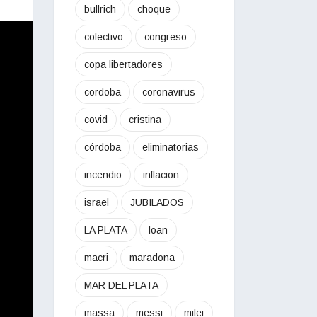
bullrich
choque
colectivo
congreso
copa libertadores
cordoba
coronavirus
covid
cristina
córdoba
eliminatorias
incendio
inflacion
israel
JUBILADOS
LA PLATA
loan
macri
maradona
MAR DEL PLATA
massa
messi
milei