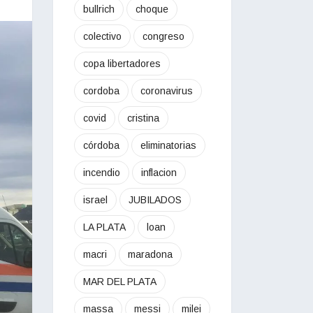
bullrich
choque
colectivo
congreso
copa libertadores
cordoba
coronavirus
covid
cristina
córdoba
eliminatorias
incendio
inflacion
israel
JUBILADOS
LA PLATA
loan
macri
maradona
MAR DEL PLATA
massa
messi
milei