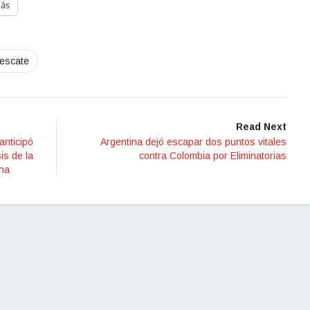
ás
rescate
Read Next
anticipó
Argentina dejó escapar dos puntos vitales
is de la
contra Colombia por Eliminatorias
ina