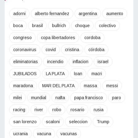
adorni
alberto fernandez
argentina
aumento
boca
brasil
bullrich
choque
colectivo
congreso
copa libertadores
cordoba
coronavirus
covid
cristina
córdoba
eliminatorias
incendio
inflacion
israel
JUBILADOS
LA PLATA
loan
macri
maradona
MAR DEL PLATA
massa
messi
milei
mundial
nafta
papa francisco
paro
racing
river
robo
rosario
rusia
san lorenzo
scaloni
seleccion
Trump
ucrania
vacuna
vacunas