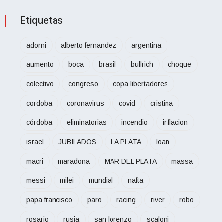
Etiquetas
adorni
alberto fernandez
argentina
aumento
boca
brasil
bullrich
choque
colectivo
congreso
copa libertadores
cordoba
coronavirus
covid
cristina
córdoba
eliminatorias
incendio
inflacion
israel
JUBILADOS
LA PLATA
loan
macri
maradona
MAR DEL PLATA
massa
messi
milei
mundial
nafta
papa francisco
paro
racing
river
robo
rosario
rusia
san lorenzo
scaloni