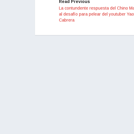
Read Previous
La contundente respuesta del Chino M
al desafío para pelear del youtuber Yao
Cabrera