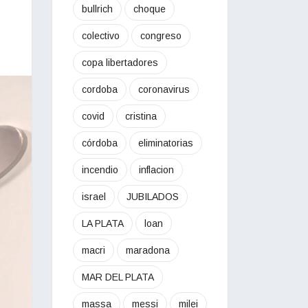
bullrich
choque
colectivo
congreso
copa libertadores
cordoba
coronavirus
covid
cristina
córdoba
eliminatorias
incendio
inflacion
israel
JUBILADOS
LA PLATA
loan
macri
maradona
MAR DEL PLATA
massa
messi
milei