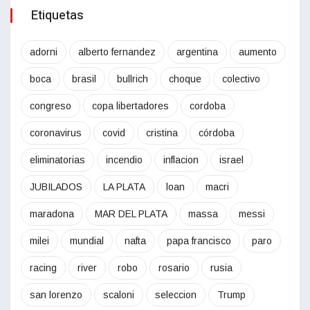
Etiquetas
adorni
alberto fernandez
argentina
aumento
boca
brasil
bullrich
choque
colectivo
congreso
copa libertadores
cordoba
coronavirus
covid
cristina
córdoba
eliminatorias
incendio
inflacion
israel
JUBILADOS
LA PLATA
loan
macri
maradona
MAR DEL PLATA
massa
messi
milei
mundial
nafta
papa francisco
paro
racing
river
robo
rosario
rusia
san lorenzo
scaloni
seleccion
Trump