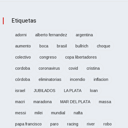
Etiquetas
adorni
alberto fernandez
argentina
aumento
boca
brasil
bullrich
choque
colectivo
congreso
copa libertadores
cordoba
coronavirus
covid
cristina
córdoba
eliminatorias
incendio
inflacion
israel
JUBILADOS
LA PLATA
loan
macri
maradona
MAR DEL PLATA
massa
messi
milei
mundial
nafta
papa francisco
paro
racing
river
robo