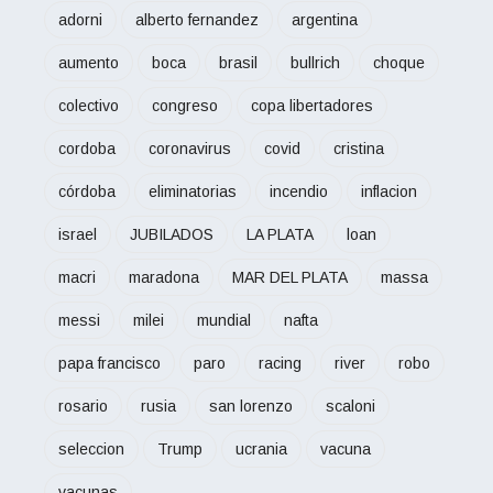
adorni
alberto fernandez
argentina
aumento
boca
brasil
bullrich
choque
colectivo
congreso
copa libertadores
cordoba
coronavirus
covid
cristina
córdoba
eliminatorias
incendio
inflacion
israel
JUBILADOS
LA PLATA
loan
macri
maradona
MAR DEL PLATA
massa
messi
milei
mundial
nafta
papa francisco
paro
racing
river
robo
rosario
rusia
san lorenzo
scaloni
seleccion
Trump
ucrania
vacuna
vacunas