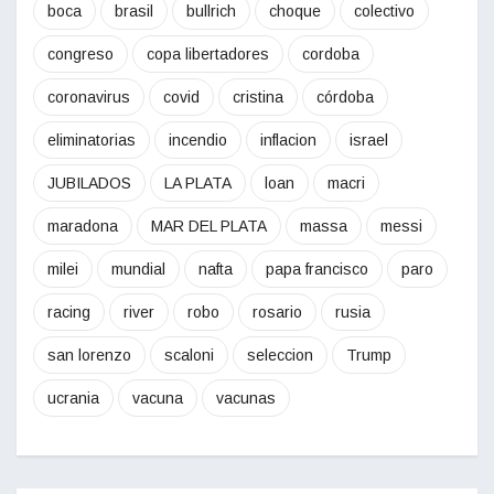
boca
brasil
bullrich
choque
colectivo
congreso
copa libertadores
cordoba
coronavirus
covid
cristina
córdoba
eliminatorias
incendio
inflacion
israel
JUBILADOS
LA PLATA
loan
macri
maradona
MAR DEL PLATA
massa
messi
milei
mundial
nafta
papa francisco
paro
racing
river
robo
rosario
rusia
san lorenzo
scaloni
seleccion
Trump
ucrania
vacuna
vacunas